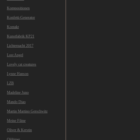
Kompositionen
Konfetti-Generator
Kontakt
Kunstfabrik KP21
Lichternacht 2017
Lost Angel
Lovely cat creatures
Lynne Hanson
LZB
Madeline Juno
Mando Diao
Martin Martino Gerschwitz
Meine Filme
Oliver & Kerstin
Oldtimer