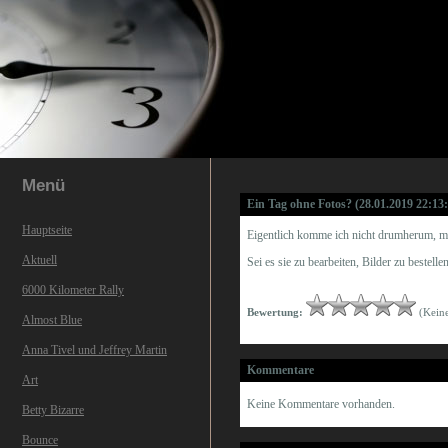
Menü
Ein Tag ohne Fotos? (28.01.2019 22:13
Hauptseite
Eigentlich komme ich nicht drumherum, mi
Aktuell
Sei es sie zu bearbeiten, Bilder zu bestell
6000 Kilometer Rally
Bewertung:
(Kein
Almost Blue
Anna Tivel und Jeffrey Martin
Kommentare
Art
Keine Kommentare vorhanden.
Betty Bizarre
Bounce