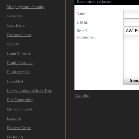
Kommentar verfassen
Meerjungfrauen Shooting
Name:
Cassandra
E-Mail:
Chris Burns
Betreff:
Chritina Stürmer
Kommentar :
Cosplay
Danni & Patrick
Dennis Ellsworth
Duisburger Zoo
Düsseldorf
Die wunderbare Welt der Tiere
Nach oben
Dirk Darmstädter
Element of Crime
Extrabreit
Falknerei Grüne
Fischreiher