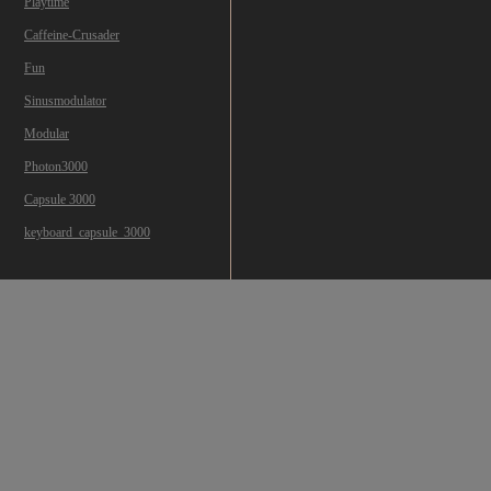
Playtime
Caffeine-Crusader
Fun
Sinusmodulator
Modular
Photon3000
Capsule 3000
keyboard_capsule_3000