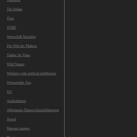
Sponsors
The Indian
Tiere
TOBE
Wasserfall Shooting
Die Welt der Makros
Viaduc du Viaur
Wild Nature
Working with artificial intelligence
Wuppertaler Zoo
18+
Audiodateien
Allgemeine Datenschutzerklärungen
Tested
Sharpen images