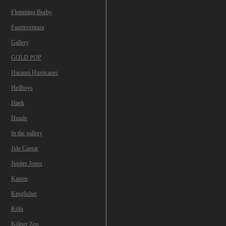
Flemming Borby
Fuerteventura
Gallery
GOLD POP
Haranni Hurricanes
Hellboys
Høek
Hunde
In the gallery
Jule Caesar
Jupiter Jones
Katzen
Kingfisher
Köln
Kölner Zoo