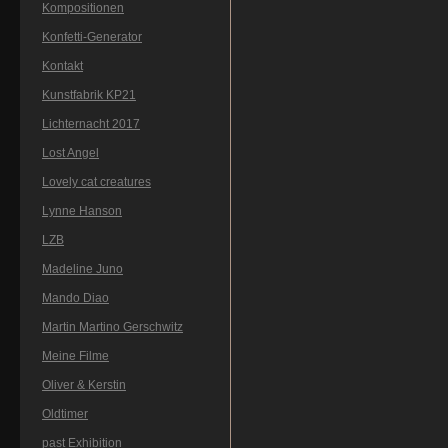
Kompositionen
Konfetti-Generator
Kontakt
Kunstfabrik KP21
Lichternacht 2017
Lost Angel
Lovely cat creatures
Lynne Hanson
LZB
Madeline Juno
Mando Diao
Martin Martino Gerschwitz
Meine Filme
Oliver & Kerstin
Oldtimer
past Exhibition