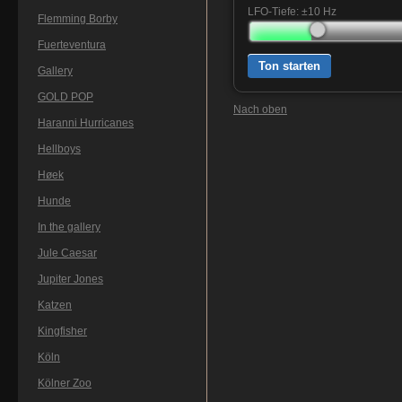
LFO-Tiefe: ±
10
Hz
Flemming Borby
Fuerteventura
Ton starten
Gallery
GOLD POP
Nach oben
Haranni Hurricanes
Hellboys
Høek
Hunde
In the gallery
Jule Caesar
Jupiter Jones
Katzen
Kingfisher
Köln
Kölner Zoo