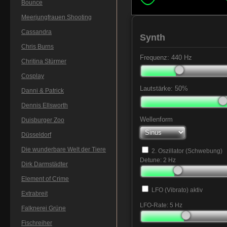
Bounce
Meerjungfrauen Shooting
Cassandra
Synth
Chris Burns
Frequenz:
440
Hz
Chritina Stürmer
Cosplay
Lautstärke:
50
%
Danni & Patrick
Dennis Ellsworth
Wellenform
Duisburger Zoo
Düsseldorf
Die wunderbare Welt der Tiere
2. Oszillator (Schwebung)
Detune:
2
Hz
Dirk Darmstädter
Element of Crime
LFO (Vibrato) aktiv
Extrabreit
LFO-Rate:
5
Hz
Falknerei Grüne
Fischreiher