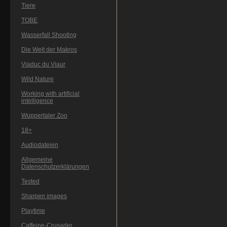
Tiere
TOBE
Wasserfall Shooting
Die Welt der Makros
Viaduc du Viaur
Wild Nature
Working with artificial
intelligence
Wuppertaler Zoo
18+
Audiodateien
Allgemeine
Datenschutzerklärungen
Tested
Sharpen images
Playtime
Caffeine-Crusader