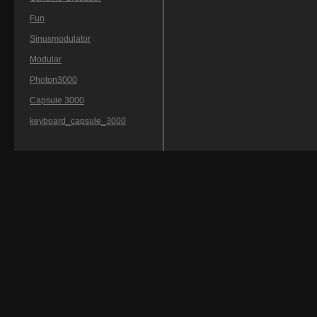
Fun
Sinusmodulator
Modular
Photon3000
Capsule 3000
keyboard_capsule_3000