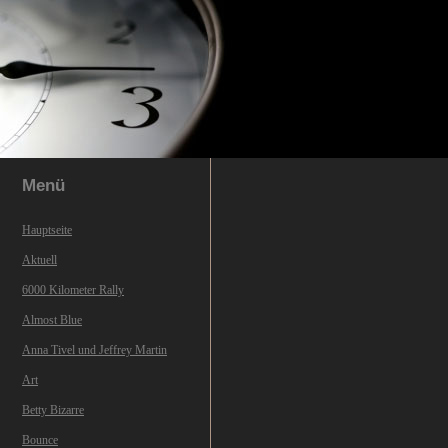
Menü
Hauptseite
Aktuell
6000 Kilometer Rally
Almost Blue
Anna Tivel und Jeffrey Martin
Art
Betty Bizarre
Bounce