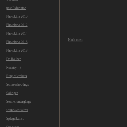
past Exhibition
Photokina 2010
Photokina 2012
Photokina 2014
Nach oben
Photokina 2016
Photokina 2018
De Räuber
Reentry .-)
Ring of embers
Schneeshootings
Solingen
Sonnenuntergänge
sound-visualizer
Spiegelkunst