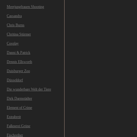
Meerjungfrauen Shooting
Cassandra
Chris Burns
Chritina Stürmer
Cosplay
Danni & Patrick
Dennis Ellsworth
Duisburger Zoo
Düsseldorf
Die wunderbare Welt der Tiere
Dirk Darmstädter
Element of Crime
Extrabreit
Falknerei Grüne
Fischreiher