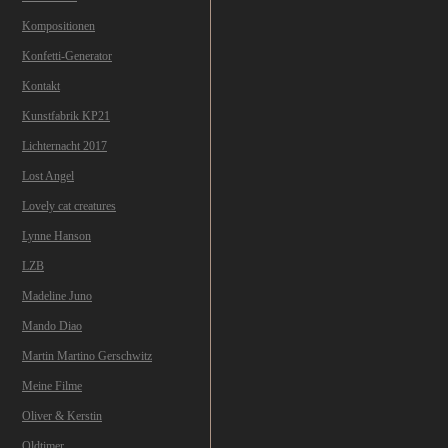
Kompositionen
Konfetti-Generator
Kontakt
Kunstfabrik KP21
Lichternacht 2017
Lost Angel
Lovely cat creatures
Lynne Hanson
LZB
Madeline Juno
Mando Diao
Martin Martino Gerschwitz
Meine Filme
Oliver & Kerstin
Oldtimer