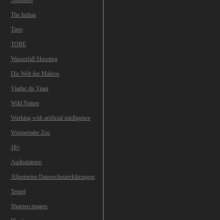
Sponsors
The Indian
Tiere
TOBE
Wasserfall Shooting
Die Welt der Makros
Viaduc du Viaur
Wild Nature
Working with artificial intelligence
Wuppertaler Zoo
18+
Audiodateien
Allgemeine Datenschutzerklärungen
Tested
Sharpen images