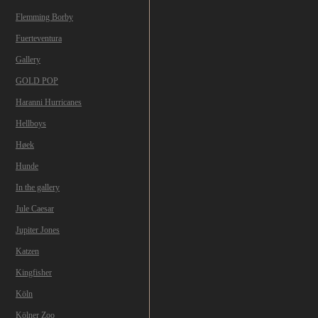
Flemming Borby
Fuerteventura
Gallery
GOLD POP
Haranni Hurricanes
Hellboys
Høek
Hunde
In the gallery
Jule Caesar
Jupiter Jones
Katzen
Kingfisher
Köln
Kölner Zoo