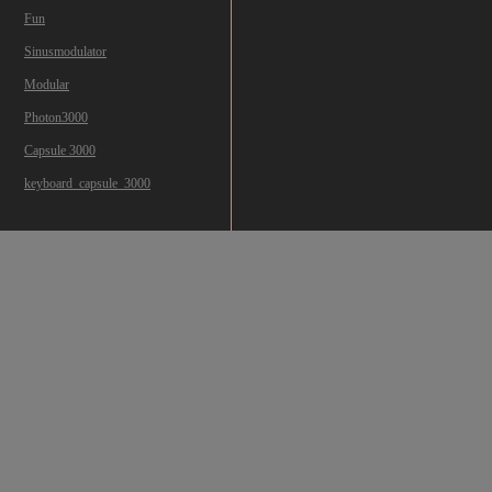
Fun
Sinusmodulator
Modular
Photon3000
Capsule 3000
keyboard_capsule_3000