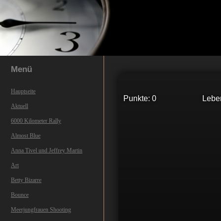
Menü
Hauptseite
Punkte: 0
Lebe
Aktuell
6000 Kilometer Rally
Almost Blue
Anna Tivel und Jeffrey Martin
Art
Betty Bizarre
Bounce
Meerjungfrauen Shooting