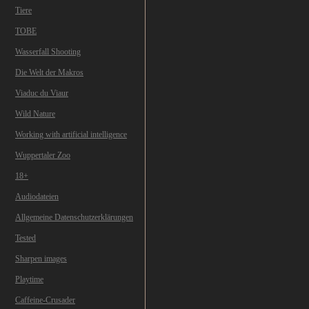
Tiere
TOBE
Wasserfall Shooting
Die Welt der Makros
Viaduc du Viaur
Wild Nature
Working with artificial intelligence
Wuppertaler Zoo
18+
Audiodateien
Allgemeine Datenschutzerklärungen
Tested
Sharpen images
Playtime
Caffeine-Crusader