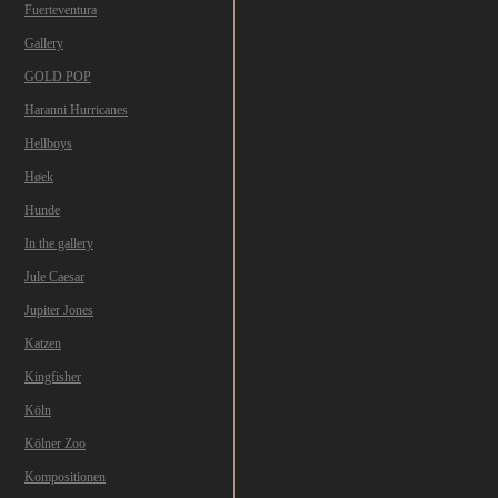
Fuerteventura
Gallery
GOLD POP
Haranni Hurricanes
Hellboys
Høek
Hunde
In the gallery
Jule Caesar
Jupiter Jones
Katzen
Kingfisher
Köln
Kölner Zoo
Kompositionen