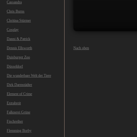
Cassandra
Chris Burns
Chritina Stürmer
Cosplay
Danni & Patrick
GOLD POP
Dennis Ellsworth
Nach oben
Duisburger Zoo
Düsseldorf
Die wunderbare Welt der Tiere
S
Dirk Darmstädter
💰 Gold: +1 · 💠 Premium-Go
Element of Crime
Chance auf G
Extrabreit
Falknerei Grüne
Fischreiher
Flemming Borby