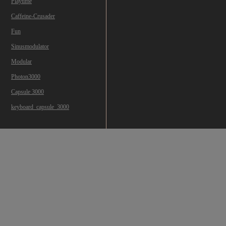
Playtime
Caffeine-Crusader
Fun
Sinusmodulator
Modular
Photon3000
Capsule 3000
keyboard_capsule_3000