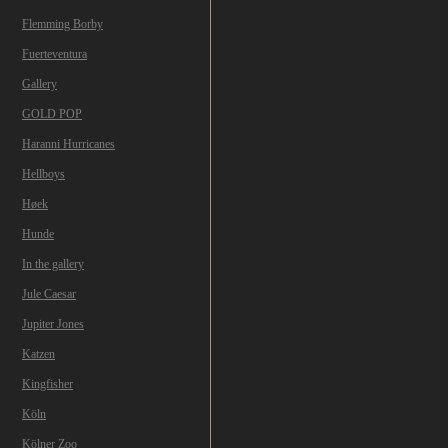
Flemming Borby
Fuerteventura
Gallery
GOLD POP
Haranni Hurricanes
Hellboys
Høek
Hunde
In the gallery
Jule Caesar
Jupiter Jones
Katzen
Kingfisher
Köln
Kölner Zoo