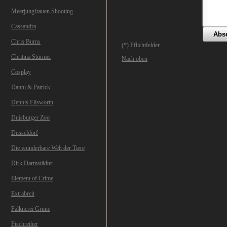
Meerjungfrauen Shooting
Cassandra
Chris Burns
(*) Pflichtfelder
Chritina Stürmer
Nach oben
Cosplay
Danni & Patrick
Dennis Ellsworth
Duisburger Zoo
Düsseldorf
Die wunderbare Welt der Tiere
Dirk Darmstädter
Element of Crime
Extrabreit
Falknerei Grüne
Fischreiher