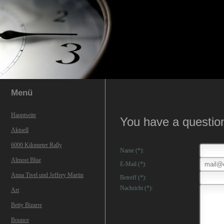
Menü
Hauptseite
You have a questio
Aktuell
6000 Kilometer Rally
Name (*):
Almost Blue
E-Mail (*):
Anna Tivel und Jeffrey Martin
Betreff (*):
Nachricht (*):
Art
Betty Bizarre
Bounce