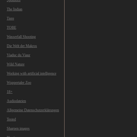
Sponsors
The Indian
Tiere
TOBE
Wasserfall Shooting
Die Welt der Makros
Viaduc du Viaur
Wild Nature
Working with artificial intelligence
Wuppertaler Zoo
18+
Audiodateien
Allgemeine Datenschutzerklärungen
Tested
Sharpen images