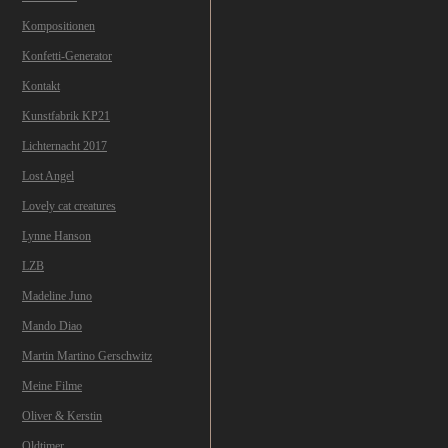
Kompositionen
Konfetti-Generator
Kontakt
Kunstfabrik KP21
Lichternacht 2017
Lost Angel
Lovely cat creatures
Lynne Hanson
LZB
Madeline Juno
Mando Diao
Martin Martino Gerschwitz
Meine Filme
Oliver & Kerstin
Oldtimer