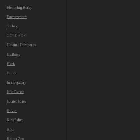
Flemming Borby
Fuerteventura
Gallery
GOLD POP
Haranni Hurricanes
Hellboys
Høek
Hunde
In the gallery
Jule Caesar
Jupiter Jones
Katzen
Kingfisher
Köln
Kölner Zoo