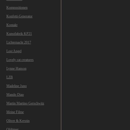
Kompositionen
Konfetti-Generator
Kontakt
Kunstfabrik KP21
Lichternacht 2017
Lost Angel
Lovely cat creatures
Lynne Hanson
LZB
Madeline Juno
Mando Diao
Martin Martino Gerschwitz
Meine Filme
Oliver & Kerstin
Oldtimer