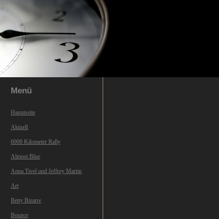
Menü
Hauptseite
Aktuell
6000 Kilometer Rally
Almost Blue
Anna Tivel und Jeffrey Martin
Art
Betty Bizarre
Bounce