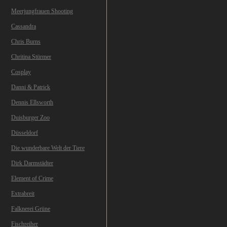
Meerjungfrauen Shooting
Cassandra
Chris Burns
Chritina Stürmer
Cosplay
Danni & Patrick
Dennis Ellsworth
Duisburger Zoo
Düsseldorf
Die wunderbare Welt der Tiere
Dirk Darmstädter
Element of Crime
Extrabreit
Falknerei Grüne
Fischreiher