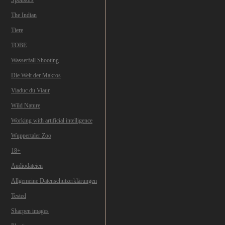
Sponsors
The Indian
Tiere
TOBE
Wasserfall Shooting
Die Welt der Makros
Viaduc du Viaur
Wild Nature
Working with artificial intelligence
Wuppertaler Zoo
18+
Audiodateien
Allgemeine Datenschutzerklärungen
Tested
Sharpen images